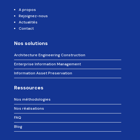
c
A propos
t
Rejoignez-nous
i
Actualités
o
Contact
n
Nos solutions
Architecture Engineering Construction
Enterprise Information Management
Information Asset Preservation
Ressources
Nos méthodologies
Nos réalisations
FAQ
Blog