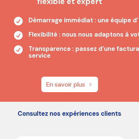
flexible et expert
Démarrage immédiat : une équipe d’ 

Flexibilité : nous nous adaptons à vo

Transparence : passez d’une facturat

service
En savoir plus
Consultez nos expériences clients