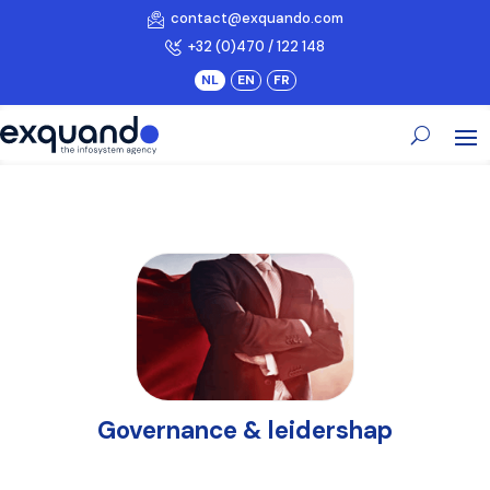
contact@exquando.com
+32 (0)470 / 122 148
Governance & leidershap